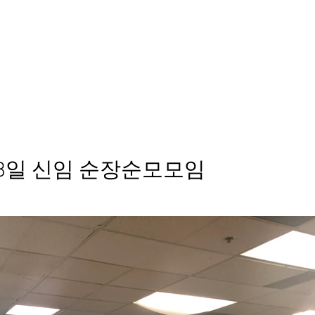
out
예배안내
갤러리
YouTube
나눔터
 18일 신임 순장순모모임