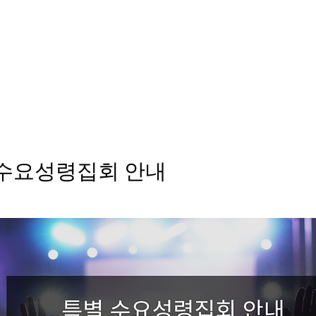
out
예배안내
갤러리
YouTube
나눔터
별수요성령집회 안내